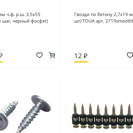
ы ч.ф. р.ш. 3,5х55
Гвозди по бетону 2,7х19 м
й шаг, черный фосфат)
шт) TOUA арт. 2719smooth
₽
12 ₽