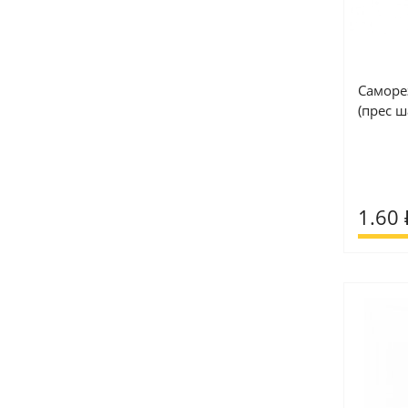
Саморез
(прес ш
1.60 