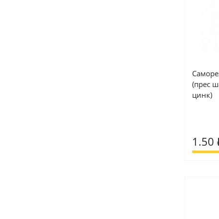
Саморез
(прес 
цинк)
1.50 