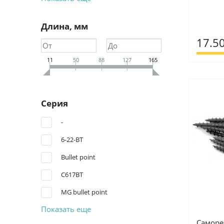
Длина, мм
17.50
11
50
88
127
165
Серия
-
6-22-BT
Bullet point
C617BT
MG bullet point
Показать еще
Саморез