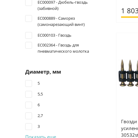
EC000097 - Дюбель-гвоздь
(забивной)
1 803
EC000889 - Саморез
(самонарезающий винт)
EC000103 - Гвоздь
EC002364 - Гвоздь для
пневматического молотка
Диаметр, мм
5
5,5
6
2,7
Гвозди
3
усилен
30532s
Показать еще