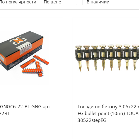
По популярности
По цене
В наличии
 GNGC6-22-ВТ GNG арт.
Гвозди по бетону 3,05х22
22BT
EG bullet point (10шт) TOUA
30522stepEG