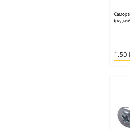
Саморез
(редки
1.50 