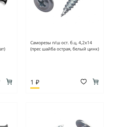
Саморезы п/ш ост. б.ц. 4,2х14
ат)
(прес шайба острая, белый цинк)
1 ₽