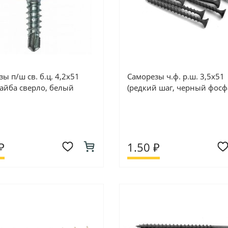
ы п/ш св. б.ц. 4,2х51
Саморезы ч.ф. р.ш. 3,5х51
шайба сверло, белый
(редкий шаг, черный фосф
₽
1.50 ₽