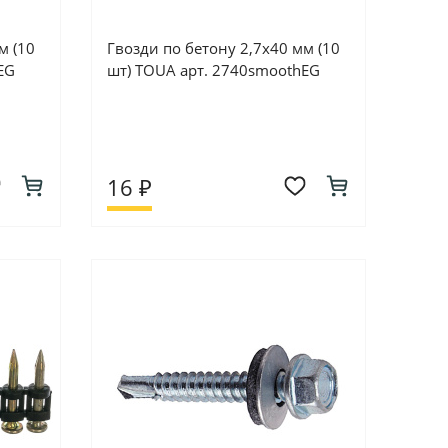
м (10
Гвозди по бетону 2,7х40 мм (10
EG
шт) TOUA арт. 2740smoothEG
16 ₽