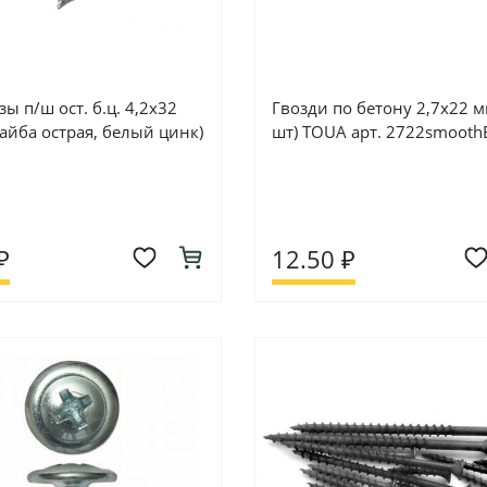
ы п/ш ост. б.ц. 4,2х32
Гвозди по бетону 2,7х22 м
айба острая, белый цинк)
шт) TOUA арт. 2722smooth
₽
12.50 ₽