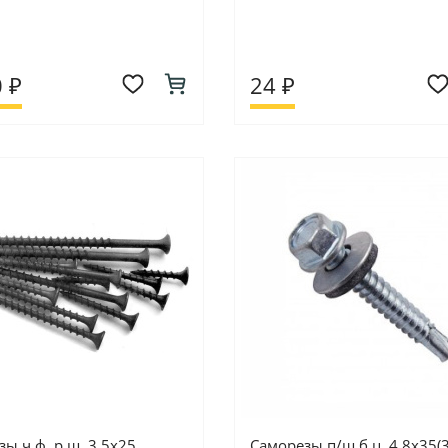
 ₽
24 ₽
ы ч.ф. р.ш. 3,5х25
Саморезы п/ш б.ц. 4,8х35(3