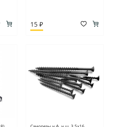
15 ₽
8)
Саморезы ч.ф. ч.ш. 3,5х16