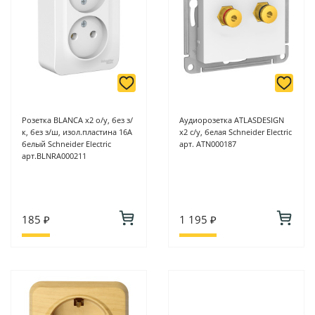
Розетка BLANCA х2 о/у, без з/
Аудиорозетка ATLASDESIGN
к, без з/ш, изол.пластина 16А
х2 с/у, белая Schneider Electric
белый Schneider Electric
арт. ATN000187
арт.BLNRA000211
185 ₽
1 195 ₽