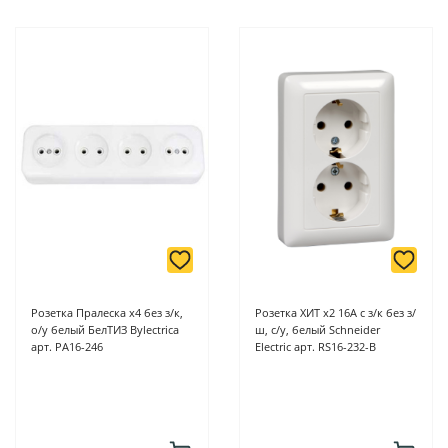
Розетка Пралеска х4 без з/к,
Розетка ХИТ х2 16А с з/к без з/
о/у белый БелТИЗ Bylectrica
ш, с/у, белый Schneider
арт. РА16-246
Electric арт. RS16-232-B