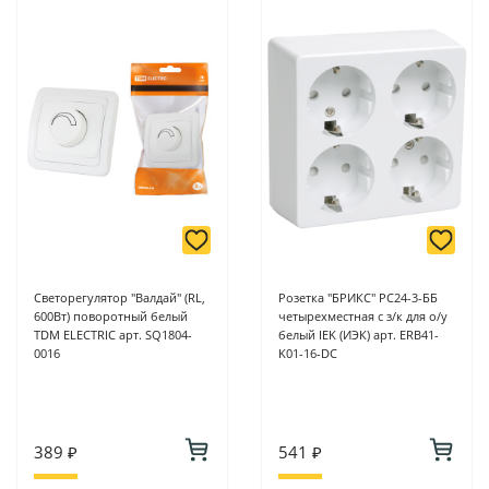
Светорегулятор "Валдай" (RL,
Розетка "БРИКС" РС24-3-ББ
600Вт) поворотный белый
четырехместная с з/к для о/у
TDM ELECTRIC арт. SQ1804-
белый IEK (ИЭК) арт. ERB41-
0016
K01-16-DC
389 ₽
541 ₽