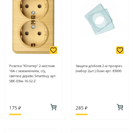
Розетка "Юпитер" 2-местная
Защита д/обоев 2-м прозрач.
16А с заземлением, с/у,
(набор 2шт.) Duwi арт. 83000
светлое дерево Smartbuy арт.
SBE-03lw-16-S2-Z
175 ₽
285 ₽