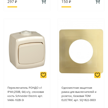
297 ₽
150 ₽
Переключатель РОНДО х1
Одноместная защитная
IP44 (250В, 6А) о/у, слоновая
рамка для выключателей и
кость Schneider Electric арт.
розеток, бежевая TDM
VA66-102B-SI
ELECTRIC арт. SQ1822-0003