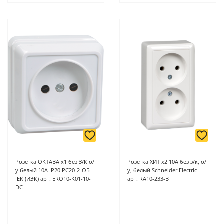
Розетка ОКТАВА х1 без З/К о/
Розетка ХИТ х2 10А без з/к, о/
у белый 10А IP20 РС20-2-ОБ
у, белый Schneider Electric
IEK (ИЭК) арт. ERO10-K01-10-
арт. RA10-233-B
DC