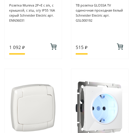
Розетка Mureva 2P+E с з/к, с
ТВ розетка GLOSSA TV
крышкой, с з/ш, о/у IP55 16А
одиночная проходная белый
серый Schneider Electric арт.
Schneider Electric арт.
ENN36031
GSL000192
1 092 ₽
515 ₽