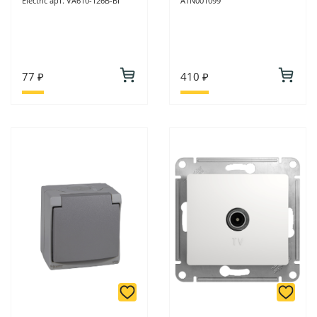
Electric арт. VA610-126B-BI
ATN001099
77 ₽
410 ₽