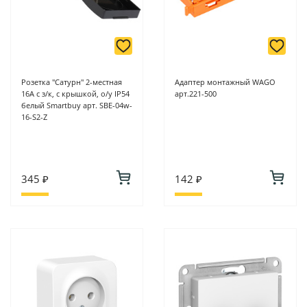
Розетка "Сатурн" 2-местная
Адаптер монтажный WAGO
16А с з/к, с крышкой, о/у IP54
арт.221-500
белый Smartbuy арт. SBE-04w-
16-S2-Z
345 ₽
142 ₽