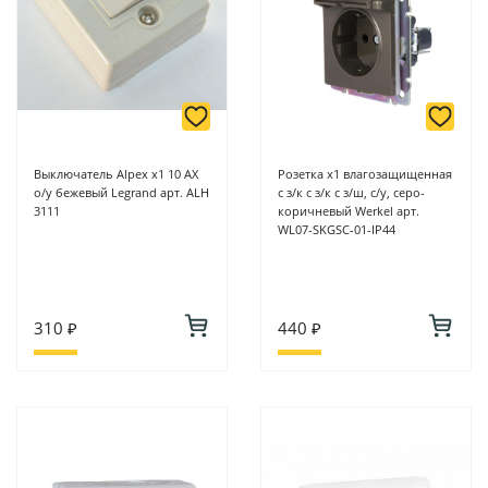
Выключатель Alpex х1 10 AX
Розетка х1 влагозащищенная
о/у бежевый Legrand арт. ALH
с з/к с з/к с з/ш, с/у, серо-
3111
коричневый Werkel арт.
WL07-SKGSC-01-IP44
310 ₽
440 ₽