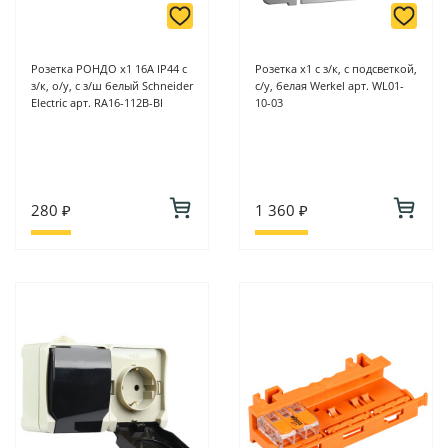
Розетка РОНДО х1 16А IP44 с
Розетка х1 с з/к, с подсветкой,
з/к, о/у, с з/ш белый Schneider
с/у, белая Werkel арт. WL01-
Electric арт. RA16-112B-BI
10-03
280 ₽
1 360 ₽