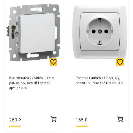
Выключатель CARIVA 1-кл. в
Розетка Carmen х1 с з/к, с/у,
рамку, с/у, белый Legrand
белая IP20 VIKO арт. 90561008
арт. 773656
260 ₽
155 ₽