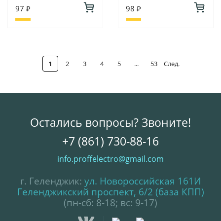
97 ₽
98 ₽
1
2
3
4
5
...
53
След.
Остались вопросы? Звоните!
+7 (861) 730-88-16
info.proffelectro@gmail.com
г. Геленджик:
ул. Новороссийская 161И
Геленджикский проспект, 6/2 (база КПП)
(пн-сб: 8-18; вс: 9-17)