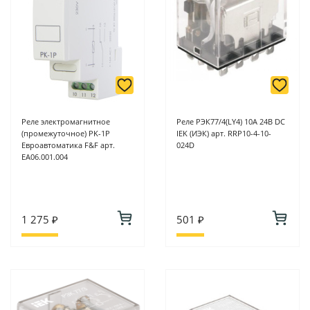
Реле электромагнитное
Реле РЭК77/4(LY4) 10А 24В DC
(промежуточное) PK-1P
IEK (ИЭК) арт. RRP10-4-10-
Евроавтоматика F&F арт.
024D
EA06.001.004
1 275 ₽
501 ₽