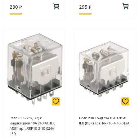
280 ₽
295 ₽
Реле РЭК77/3(LY3) с
Реле РЭК77/4(LY4) 10А 12В АC
индикацией 10А 24В АC IEK
IEK (ИЭК) арт. RRP10-4-10-012A
(ИЭК) арт. RRP10-3-10-024A-
LED