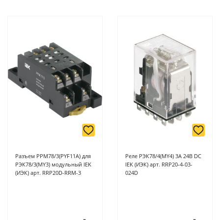
Разъем РРМ78/3(PYF11A) для
Реле РЭК78/4(MY4) 3А 24В DC
РЭК78/3(MY3) модульный IEK
IEK (ИЭК) арт. RRP20-4-03-
(ИЭК) арт. RRP20D-RRM-3
024D