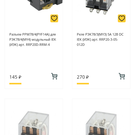
Разъем РРМ78/4(PYF14A) для
Реле РЭК78/3(MY3) 5А 12В DC
РЭК78/4(MY4) модульный IEK
IEK (ИЭК) арт. RRP20-3-05-
(ИЭК) арт. RRP20D-RRM-4
012D
145 ₽
270 ₽