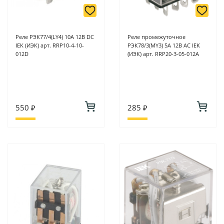
Реле РЭК77/4(LY4) 10А 12В DC
Реле промежуточное
IEK (ИЭК) арт. RRP10-4-10-
РЭК78/3(MY3) 5А 12В АC IEK
012D
(ИЭК) арт. RRP20-3-05-012A
550 ₽
285 ₽