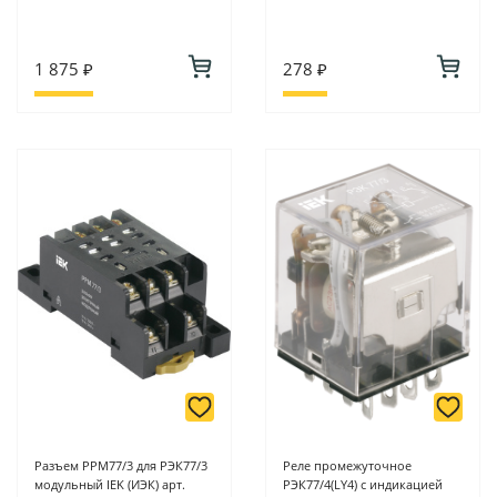
1 875 ₽
278 ₽
Разъем РРМ77/3 для РЭК77/3
Реле промежуточное
модульный IEK (ИЭК) арт.
РЭК77/4(LY4) с индикацией