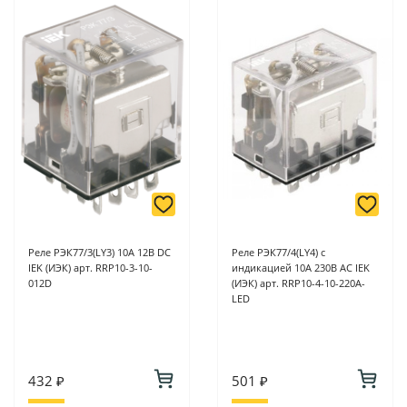
Реле РЭК77/3(LY3) 10А 12В DC
Реле РЭК77/4(LY4) с
IEK (ИЭК) арт. RRP10-3-10-
индикацией 10А 230В АC IEK
012D
(ИЭК) арт. RRP10-4-10-220A-
LED
432 ₽
501 ₽