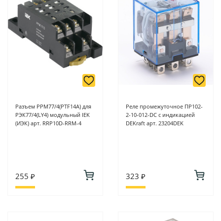
Разъем РРМ77/4(PTF14A) для
Реле промежуточное ПР102-
РЭК77/4(LY4) модульный IEK
2-10-012-DC с индикацией
(ИЭК) арт. RRP10D-RRM-4
DEKraft арт. 23204DEK
255 ₽
323 ₽