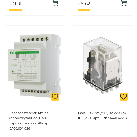
140 ₽
285 ₽
Реле электромагнитное
Реле РЭК78/4(MY4) 3А 220В АC
(промежуточное) PK-4P
IEK (ИЭК) арт. RRP20-4-03-220A
Евроавтоматика F&F арт.
EA06.001.026