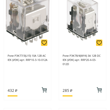
Реле РЭК77/3(LY3) 10А 12В АC
Реле РЭК78/4(MY4) 3А 12В DC
IEK (ИЭК) арт. RRP10-3-10-012A
IEK (ИЭК) арт. RRP20-4-03-
012D
432 ₽
285 ₽