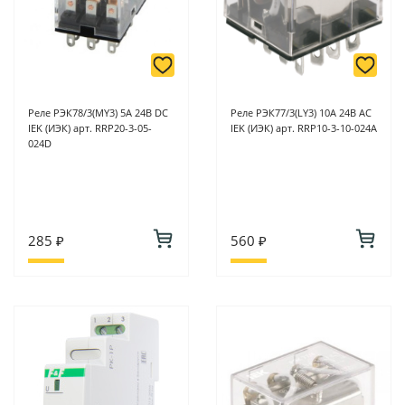
Реле РЭК78/3(MY3) 5А 24В DC
Реле РЭК77/3(LY3) 10А 24В АC
IEK (ИЭК) арт. RRP20-3-05-
IEK (ИЭК) арт. RRP10-3-10-024A
024D
285 ₽
560 ₽