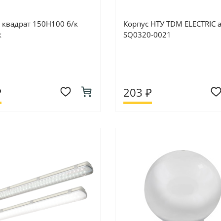
 квадрат 150Н100 б/к
Корпус НТУ TDM ELECTRIC а
к
SQ0320-0021
₽
203 ₽