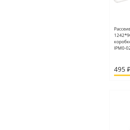
Рассеи
1242*9
коробке
IPM0-0
495 