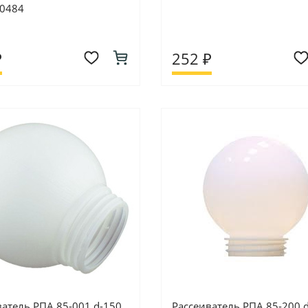
0484
₽
252 ₽
ватель РПА 85-001 d-150
Рассеиватель РПА 85-200 