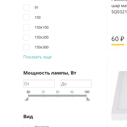
шар ма
91
SQ0321
150
150х100
60 ₽
150х200
150х300
Показать еще
Мощность лампы, Вт
60
70
80
90
100
Вид