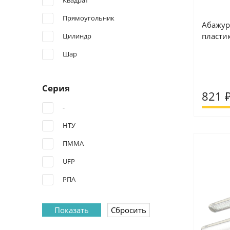
Квадрат
Прямоугольник
Абажур
пласти
Цилиндр
Шар
Серия
821 
-
НТУ
ПММА
UFP
РПА