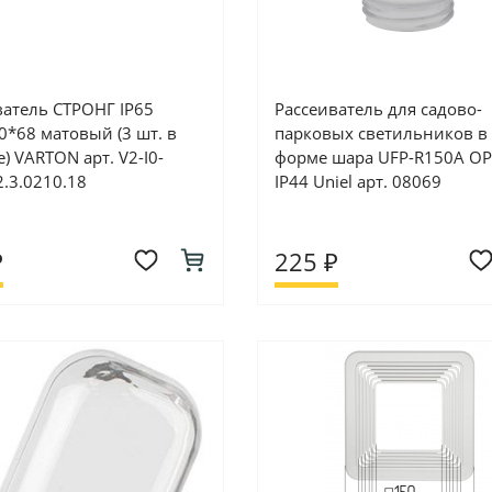
ватель СТРОНГ IP65
Рассеиватель для садово-
0*68 матовый (3 шт. в
парковых светильников в
) VARTON арт. V2-I0-
форме шара UFP-R150A O
2.3.0210.18
IP44 Uniel арт. 08069
₽
225 ₽