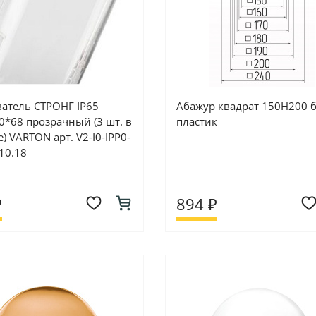
ватель СТРОНГ IP65
Абажур квадрат 150Н200 б
0*68 прозрачный (3 шт. в
пластик
) VARTON арт. V2-I0-IPP0-
10.18
₽
894 ₽