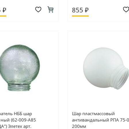
 ₽
855 ₽
ватель НББ шар
Шар пластмассовый
нный (62-009-А85
антивандальный РПА 75-
") Элетех арт.
200мм