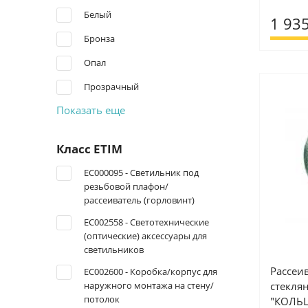
Белый
1 935
Бронза
Опал
Прозрачный
Показать еще
Класс ETIM
EC000095 - Светильник под
резьбовой плафон/
рассеиватель (горловинт)
EC002558 - Светотехнические
(оптические) аксессуары для
светильников
Рассеи
EC002600 - Коробка/корпус для
наружного монтажа на стену/
стекля
потолок
"КОЛЬЦА