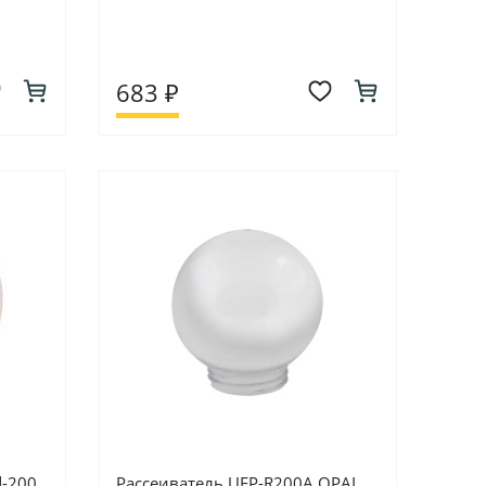
683 ₽
d-200
Рассеиватель UFP-R200A OPAL