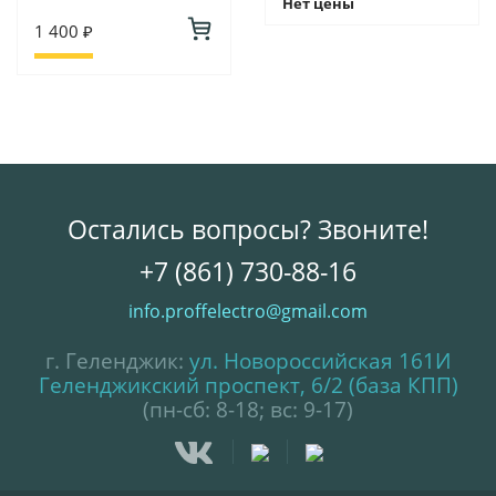
Нет цены
1 400 ₽
Остались вопросы? Звоните!
+7 (861) 730-88-16
info.proffelectro@gmail.com
г. Геленджик:
ул. Новороссийская 161И
Геленджикский проспект, 6/2 (база КПП)
(пн-сб: 8-18; вс: 9-17)