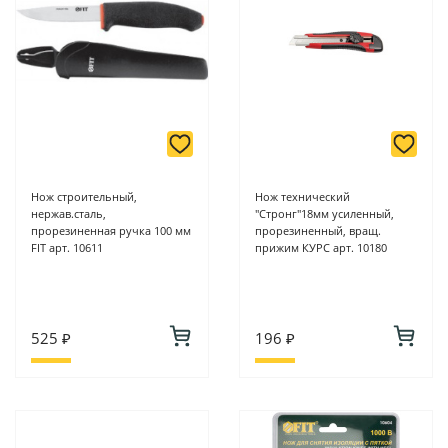
Нож строительный,
Нож технический
нержав.сталь,
"Стронг"18мм усиленный,
прорезиненная ручка 100 мм
прорезиненный, вращ.
FIT арт. 10611
прижим КУРС арт. 10180
525 ₽
196 ₽