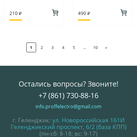
210 ₽
490 ₽
1
2
3
4
5
...
10
»
Остались вопросы? Звоните!
+7 (861) 730-88-16
info.proffelectro@gmail.com
г. Геленджик:
ул. Новороссийская 161И
Геленджикский проспект, 6/2 (база КПП)
(пн-сб: 8-18; вс: 9-17)