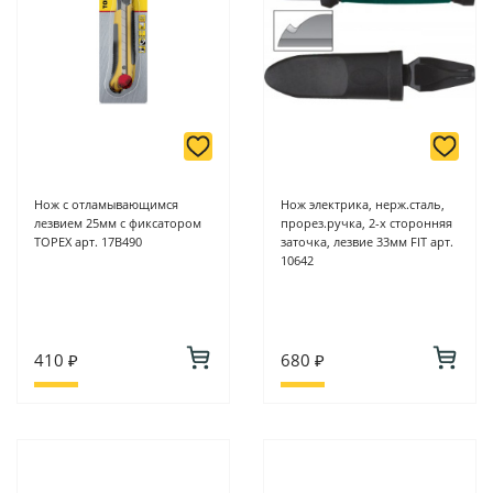
Нож с отламывающимся
Нож электрика, нерж.сталь,
лезвием 25мм с фиксатором
прорез.ручка, 2-х сторонняя
TOPEX арт. 17B490
заточка, лезвие 33мм FIT арт.
10642
410 ₽
680 ₽