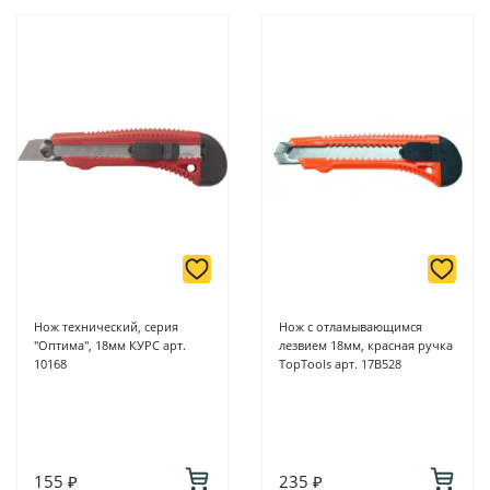
Нож технический, серия
Нож с отламывающимся
"Оптима", 18мм КУРС арт.
лезвием 18мм, красная ручка
10168
TopTools арт. 17B528
155 ₽
235 ₽