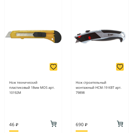
Нож технический
Нож строительный
пластиковый 18мм MOS арт.
монтажный НСМ-19 КВТ арт.
10192М
79898
46 ₽
690 ₽