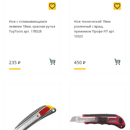
Нож с отламывающимся
Нож технический 18мм
лезвием 18мм, красная ручка
усиленный с вращ.
TopTools арт. 17B528
прижимом Профи FIT арт.
10323
235 ₽
450 ₽