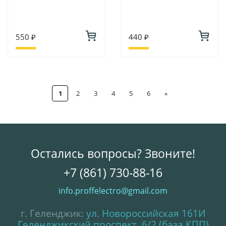
550 ₽
440 ₽
1
2
3
4
5
6
»
Остались вопросы? Звоните!
+7 (861) 730-88-16
info.proffelectro@gmail.com
г. Геленджик:
ул. Новороссийская 161И
Геленджикский проспект, 6/2 (база КПП)