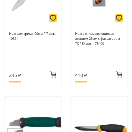
Нож электрика, 90мм FIT арт.
Нож с отламывающимся
10521
лезвием 25мм с фиксатором
TOPEX арт. 17B490
245 ₽
410 ₽