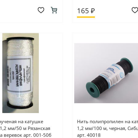
165 ₽
рученая на катушке
Нить полипропилен на ка
 1,2 мм/50 м Рязанская
1,2 мм/100 м, черная, Си
а веревок арт. 001-50б
арт. 40018