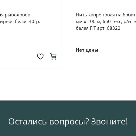
ля рыболовов
Нить капроновая на бобин
ирная белая 40гр.
мм х 100 м, 660 текс, р/н=3
белая FIT арт. 68322
Нет цены
Остались вопросы? Звоните!