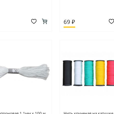
69 ₽
апроновая 1,1мм x 100 м,
Нить крученая на катушке