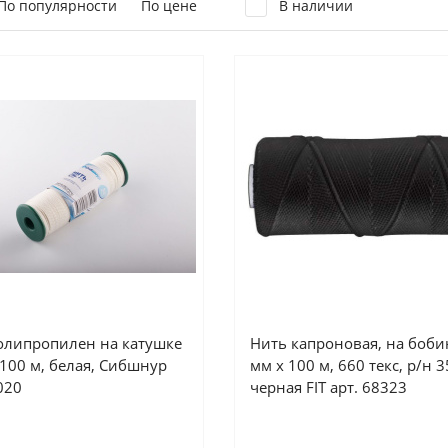
По популярности
По цене
В наличии
олипропилен на катушке
Нить капроновая, на бобин
/100 м, белая, Сибшнур
мм х 100 м, 660 текс, р/н 35
020
черная FIT арт. 68323