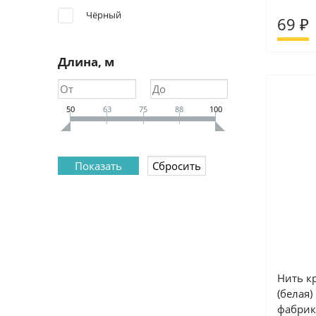
Чёрный
69 ₽
Длина, м
50
63
75
88
100
Нить к
(белая)
фабрик