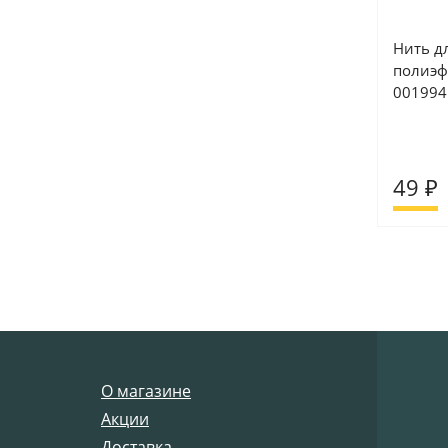
Нить д
полиэф
001994
49 ₽
О магазине
Акции
Доставка