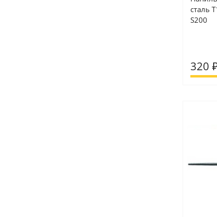
сталь Т
S200
320 