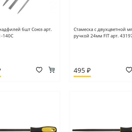
надфилей 6шт Союз арт.
Стамеска с двухцветной м
1-140С
ручкой 24мм FIT арт. 4319
₽
495 ₽