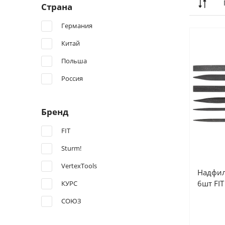
Страна
Германия
Китай
Польша
Россия
Бренд
FIT
Sturm!
VertexTools
Надфил
6шт FIT
КУРС
СОЮЗ