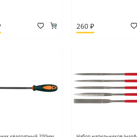
₽
260 ₽
ник квадратный 200мм
Набор напильников (над