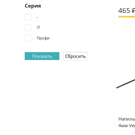
Серия
465 
-
IT
Профи
Напиль
4мм Ver