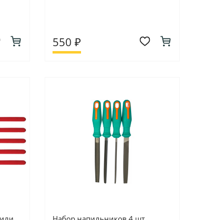
550 ₽
фили
Набор напильников 4 шт,