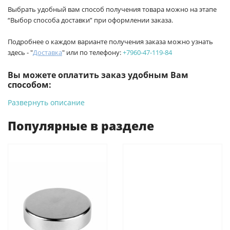
Выбрать удобный вам способ получения товара можно на этапе
“Выбор способа доставки” при оформлении заказа.
Подробнее о каждом варианте получения заказа можно узнать
здесь - "
Доставка
" или по телефону:
+7960-47-119-84
Вы можете оплатить заказ удобным Вам
способом:
Развернуть описание
-
Банковской картой на сайте ProffЭлектро. Данный вид
оплаты ускоряет процесс оформления и получения товара.
Популярные в разделе
-
Банковской картой или наличными при получении в
магазинах ProffЭлектро по адресу Геленджикский проспект,
6/2 (база КПП)или по адресу ул. Новороссийская 161И.
-
Для юридических лиц: переводом на расчетный счет при
онлайн оплате заказа на сайте.
Подробнее о способах оплаты можно узнать здесь - "Оплата"