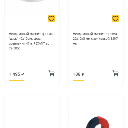
Неодимовый магнит, форма
Неодимовый магнит призма
"диск" 40х10мм, сила
20х10х3 мм с зенковкой 3,5/7
сцепления 41кг REXANT арт.
мм
72-3006
1 495 ₽
108 ₽