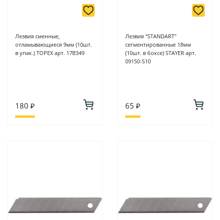
Лезвия сменные,
Лезвия "STANDART"
отламывающиеся 9мм (10шт.
сегментированные 18мм
в упак.) ТОРЕХ арт. 17В349
(10шт. в боксе) STAYER арт.
09150-S10
180 ₽
65 ₽