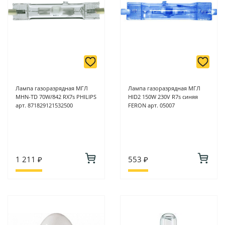
Лампа газоразрядная МГЛ
Лампа газоразрядная МГЛ
MHN-TD 70W/842 RX7s PHILIPS
HID2 150W 230V R7s синяя
арт. 871829121532500
FERON арт. 05007
1 211 ₽
553 ₽