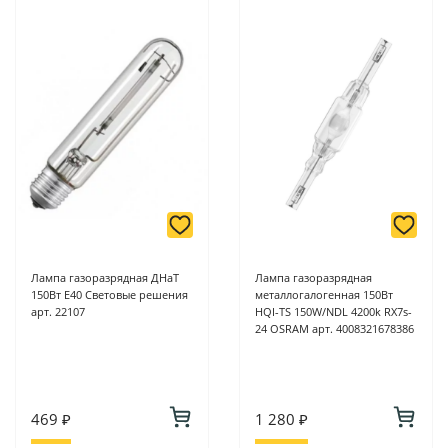
Лампа газоразрядная ДНаТ
Лампа газоразрядная
150Вт Е40 Световые решения
металлогалогенная 150Вт
арт. 22107
HQI-TS 150W/NDL 4200k RX7s-
24 OSRAM арт. 4008321678386
469 ₽
1 280 ₽