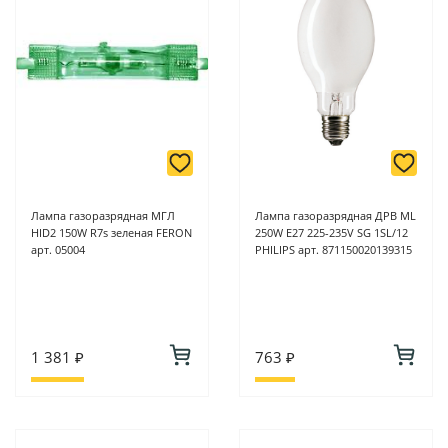
Лампа газоразрядная МГЛ
Лампа газоразрядная ДРВ ML
HID2 150W R7s зеленая FERON
250W E27 225-235V SG 1SL/12
арт. 05004
PHILIPS арт. 871150020139315
1 381 ₽
763 ₽