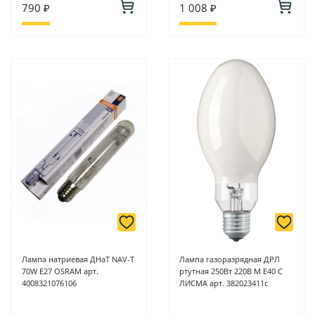
790 ₽
1 008 ₽
Лампа натриевая ДНаТ NAV-T
Лампа газоразрядная ДРЛ
70W Е27 OSRAM арт.
ртутная 250Вт 220В М Е40 С
4008321076106
ЛИСМА арт. 382023411с