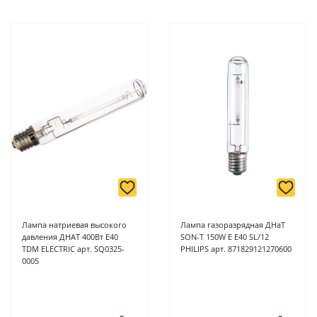
Лампа натриевая высокого
Лампа газоразрядная ДНаТ
давления ДНAТ 400Вт Е40
SON-T 150W E E40 SL/12
TDM ELECTRIC арт. SQ0325-
PHILIPS арт. 871829121270600
0005