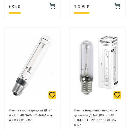
685 ₽
1 099 ₽
Лампа газоразрядная ДНаТ
Лампа натриевая высокого
400Вт E40 NAV-T OSRAM арт.
давления ДНаТ 100 Вт Е40
4050300015682
TDM ELECTRIC арт. SQ0325-
0027