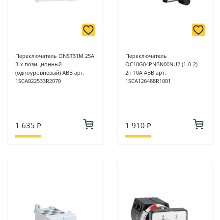
Переключатель ONST31M 25А
Переключатель
3-х позиционный
OC10G04PNBN00NU2 (1-0-2)
(одноуровневый) ABB арт.
2п 10А ABB арт.
1SCA022533R2070
1SCA126488R1001
1 635 ₽
1 910 ₽