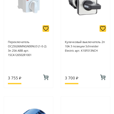
Переключатель
Кулачковый выключатель 2п
OC25G06MNGN00NU3 (1-0-2)
10А 3 позиции Schneider
3п 25A ABB арт.
Electric арт. K10F013NCH
1SCA126502R1001
3 755 ₽
3 700 ₽