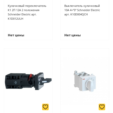
Кулачковый переключатель
Выключатель кулачковый
К1 2П 12А 2 положения
10А 4+"0" Schneider Electric
Schneider Electric арт.
арт. K10D004QCH
K1D012ULH
Нет цены
Нет цены