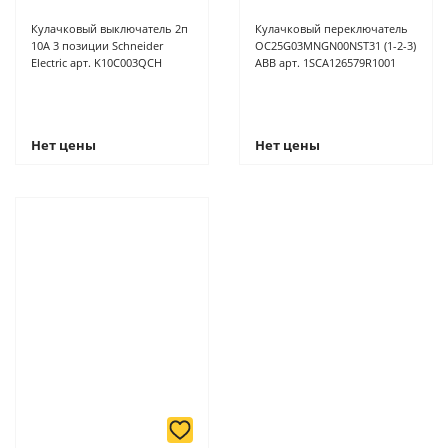
Кулачковый выключатель 2п
Кулачковый переключатель
10А 3 позиции Schneider
OC25G03MNGN00NST31 (1-2-3)
Electric арт. K10C003QCH
ABB арт. 1SCA126579R1001
Нет цены
Нет цены