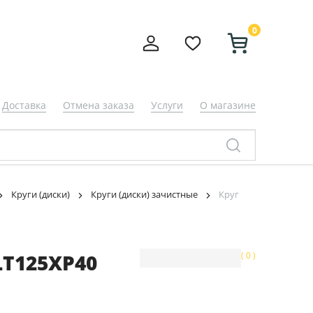
0
Доставка
Отмена заказа
Услуги
О магазине
Круги (диски)
Круги (диски) зачистные
Круг
LT125XP40
( 0 )