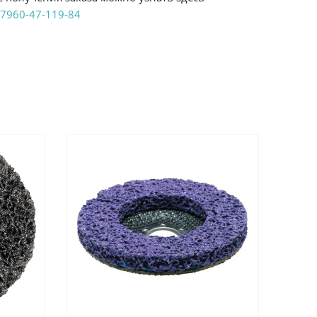
7960-47-119-84
аказ удобным Вам способом:
те ProffЭлектро. Данный вид оплаты ускоряет
чения товара.
аличными при получении в магазинах
енджикский проспект, 6/2 (база КПП)или по
161И.
реводом на расчетный счет при онлайн
можно узнать здесь - "Оплата"