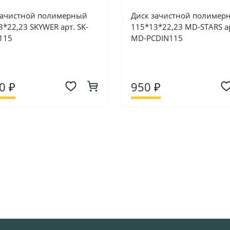
зачистной полимерный
Диск зачистной полимер
*22,23 SKYWER арт. SK-
115*13*22,23 MD-STARS а
115
MD-PCDIN115
0 ₽
950 ₽