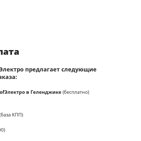
лата
fЭлектро предлагает следующие
аказа:
ofЭлектро в Геленджике
(бесплатно)
(база КПП)
00)