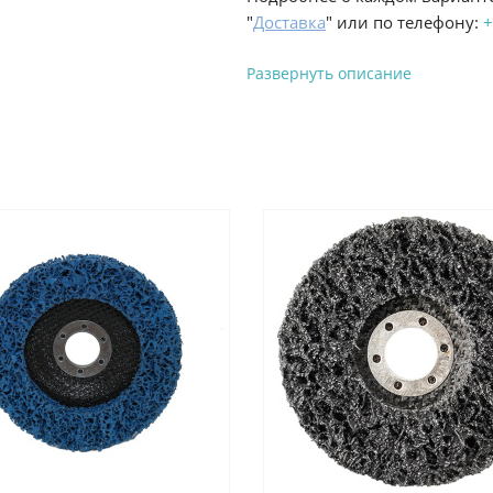
"
Доставка
" или по телефону:
+
Развернуть описание
Вы можете оплатить з
-
Банковской картой на сай
процесс оформления и полу
-
Банковской картой или н
ProffЭлектро по адресу Гел
адресу ул. Новороссийская 
-
Для юридических лиц: пе
оплате заказа на сайте.
Подробнее о способах оплаты 