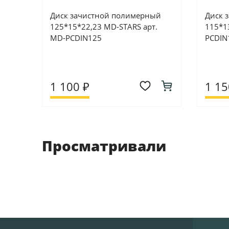
Диск зачистной полимерный
Диск 
125*15*22,23 MD-STARS арт.
115*13
MD-PCDIN125
PCDIN
1 100 ₽
1 15
Просматривали