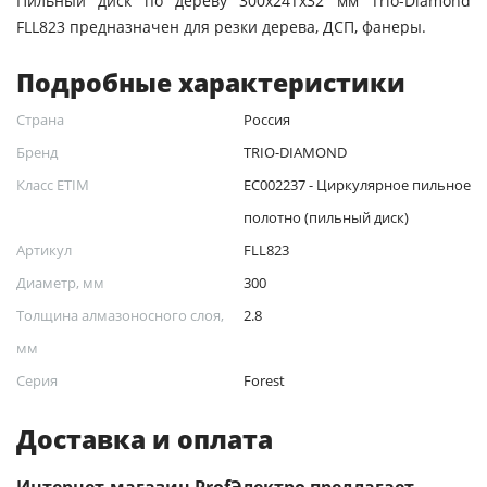
Пильный диск по дереву 300x24Tx32 мм Trio-Diamond
FLL823 предназначен для резки дерева, ДСП, фанеры.
Подробные характеристики
Страна
Россия
Бренд
TRIO-DIAMOND
Класс ETIM
EC002237 - Циркулярное пильное
полотно (пильный диск)
Артикул
FLL823
Диаметр, мм
300
Толщина алмазоносного слоя,
2.8
мм
Серия
Forest
Доставка и оплата
Интернет-магазин ProfЭлектро предлагает