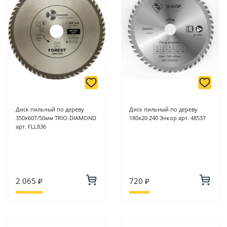
-
Для юридических лиц: переводом на расчетный счет при
онлайн оплате заказа на сайте.
Подробнее о способах оплаты можно узнать здесь - "Оплата"
Диск пильный по дереву
Диск пильный по дереву
350х60Т/50мм TRIO-DIAMOND
180х20 Z40 Энкор арт. 48537
арт. FLL836
2 065 ₽
720 ₽