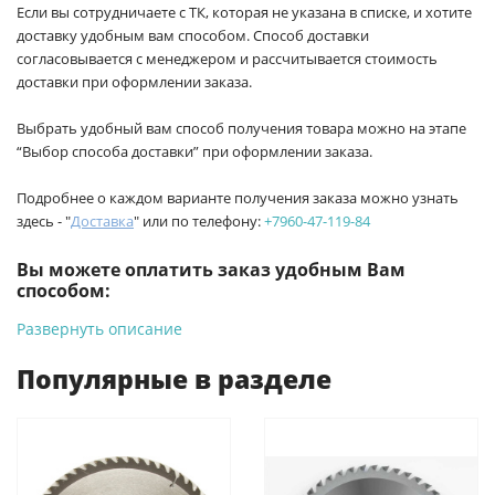
Если вы сотрудничаете с ТК, которая не указана в списке, и хотите
доставку удобным вам способом. Способ доставки
согласовывается с менеджером и рассчитывается стоимость
доставки при оформлении заказа.
Выбрать удобный вам способ получения товара можно на этапе
“Выбор способа доставки” при оформлении заказа.
Подробнее о каждом варианте получения заказа можно узнать
здесь - "
Доставка
" или по телефону:
+7960-47-119-84
Вы можете оплатить заказ удобным Вам
способом:
Развернуть описание
-
Банковской картой на сайте ProffЭлектро. Данный вид
оплаты ускоряет процесс оформления и получения товара.
Популярные в разделе
-
Банковской картой или наличными при получении в
магазинах ProffЭлектро по адресу Геленджикский проспект,
6/2 (база КПП)или по адресу ул. Новороссийская 161И.