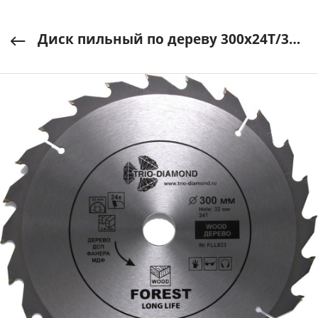
Диск пильный по дереву 300х24Т/32мм TRIO-DIAMOND арт. FLL823