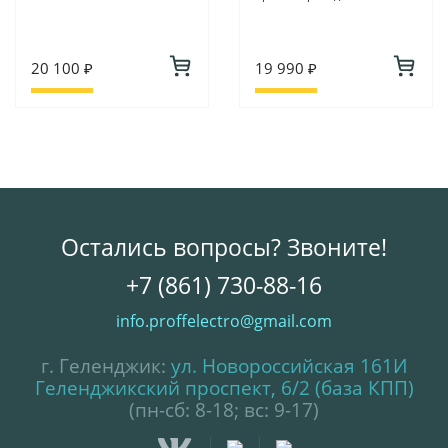
20 100 ₽
19 990 ₽
Остались вопросы? Звоните!
+7 (861) 730-88-16
info.proffelectro@gmail.com
г. Геленджик:
ул. Новороссийская 161И
Геленджикский проспект, 6/2 (база КПП)
(пн-сб: 8-18; вс: 9-17)