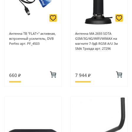
Антенна ТВ "FLAT+" активная,
Антенна МА 2693 SOTA
встроенный усилитель, DVB
GSM/3G/4G/WIFI/WIMAX на
Perfeo арт. PF_4503
магните 7-9дБ RG58 A/U 3м
SMA Триада арт. 27296
660 ₽
7 944 ₽