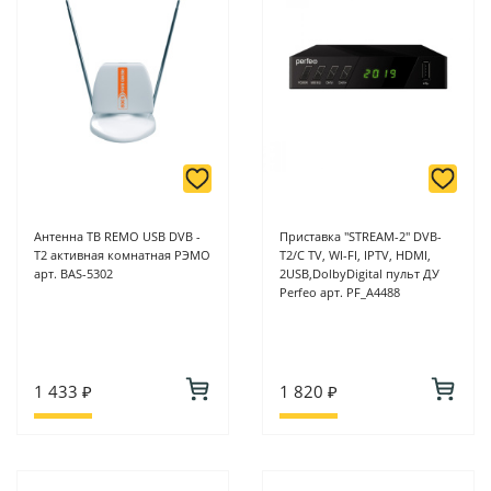
Антенна ТВ REMO USB DVB -
Приставка "STREAM-2" DVB-
T2 активная комнатная РЭМО
T2/C TV, WI-FI, IPTV, HDMI,
арт. BAS-5302
2USB,DolbyDigital пульт ДУ
Perfeo арт. PF_A4488
1 433 ₽
1 820 ₽