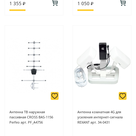
1 355 ₽
1 050 ₽
Антенна ТВ наружная
Антенна комнатная 4G для
пассивная CROSS BAS-1156
усиления интернет-сигнала
Perfeo арт. PF_A4756
REXANT арт. 34-0431