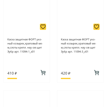
Каска защитная ФОРТ уко-
Каска защитная ФОРТ уко-
ный козырек,храповый ме-
ный козырек,храповый ме-
м,слоты крепл. нау-ов щит
м,слоты крепл. нау-ов щит
Зубр арт. 11094-1_z01
Зубр арт. 11094-3_z01
410 ₽
420 ₽