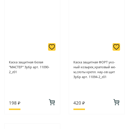
Каска защитная белая
Каска защитная ФОРТ уко-
"МАСТЕР" Зубр арт. 11090-
ный козырек,храповый ме-
2_z01
м,слоты крепл. нау-ов щит
Зубр арт. 11094-2_z01
198 ₽
420 ₽