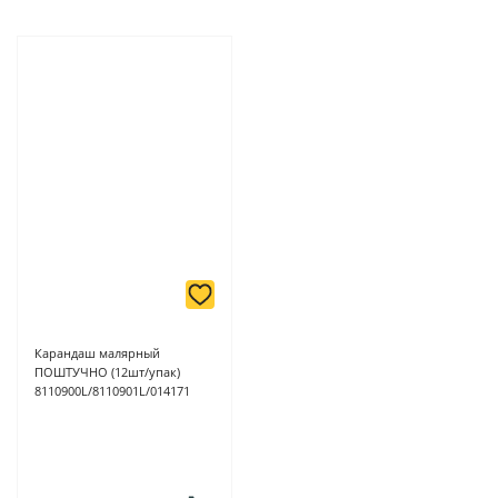
Карандаш малярный
ПОШТУЧНО (12шт/упак)
8110900L/8110901L/014171