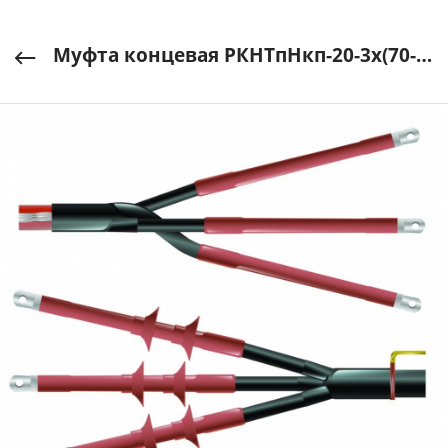
Муфта концевая РКНТпНкп-20-3х(70-120) The MyFTA