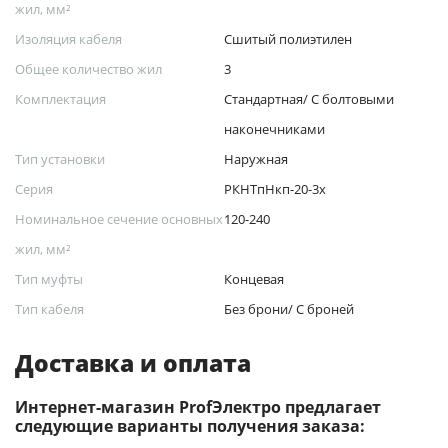
жил, мм²
Изоляция кабеля
Сшитый полиэтилен
Общее количество жил
3
Комплектация
Стандартная/ С болтовыми
наконечниками
Тип установки
Наружная
Серия
РКНТпНкп-20-3х
Номинальное сечение основных
120-240
жил, мм²
Тип муфты
Концевая
Тип кабеля
Без брони/ С броней
Доставка и оплата
Интернет-магазин ProfЭлектро предлагает
следующие варианты получения заказа: