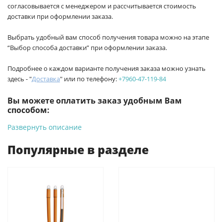
согласовывается с менеджером и рассчитывается стоимость
доставки при оформлении заказа.
Выбрать удобный вам способ получения товара можно на этапе
“Выбор способа доставки” при оформлении заказа.
Подробнее о каждом варианте получения заказа можно узнать
здесь - "
Доставка
" или по телефону:
+7960-47-119-84
Вы можете оплатить заказ удобным Вам
способом:
Развернуть описание
-
Банковской картой на сайте ProffЭлектро. Данный вид
оплаты ускоряет процесс оформления и получения товара.
Популярные в разделе
-
Банковской картой или наличными при получении в
магазинах ProffЭлектро по адресу Геленджикский проспект,
6/2 (база КПП)или по адресу ул. Новороссийская 161И.
-
Для юридических лиц: переводом на расчетный счет при
онлайн оплате заказа на сайте.