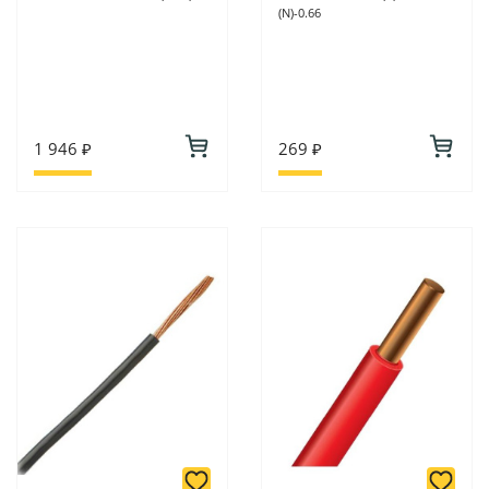
(N)-0.66
1 946 ₽
269 ₽