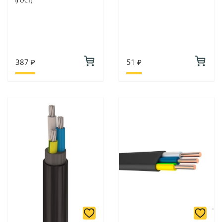
(ГОСТ)
387 ₽
51 ₽