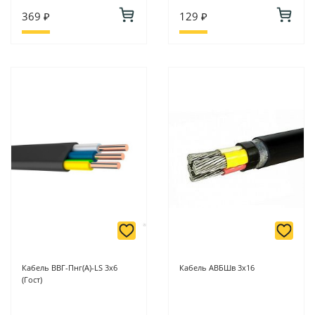
369 ₽
129 ₽
Кабель ВВГ-Пнг(A)-LS 3х6
Кабель АВБШв 3х16
(Гост)