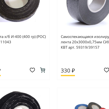
а х/б И-400 (400 гр) (РОС)
Самоспекающаяся изолир
. 11043
лента 20х3000х0,75мм СИ
КВТ арт. 59319/39157
₽
330 ₽