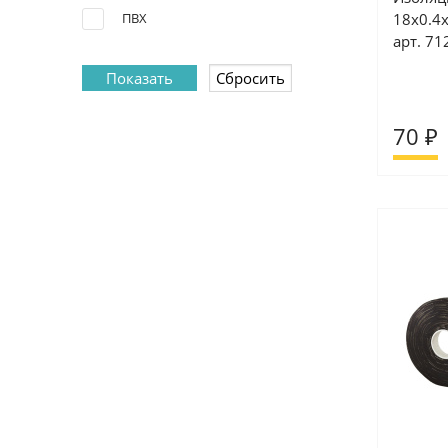
ПВХ
18х0.4х
арт. 71
70 ₽