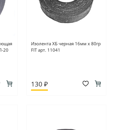
ующая
Изолента ХБ черная 16мм х 80гр
Л-20
FIT арт. 11041
130 ₽