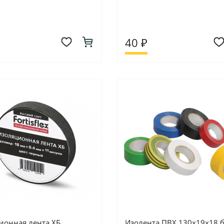
40 ₽
ионная лента ХБ
Изолента ПВХ 130х19х18 