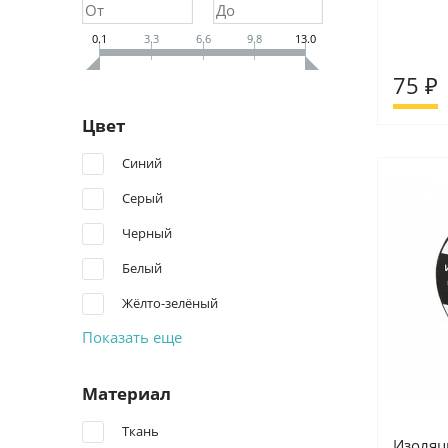
0.1
3.3
6.6
9.8
13.0
75 ₽
Цвет
Синий
Серый
Черный
Белый
Жёлто-зелёный
Показать еще
Материал
Ткань
Изоляц