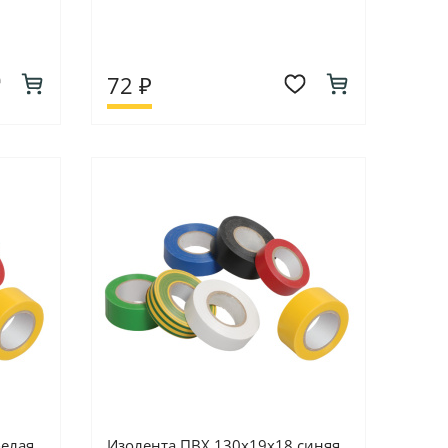
72 ₽
белая
Изолента ПВХ 130х19х18 синяя