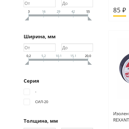
85 ₽
3
16
29
42
55
Ширина, мм
0.2
5.2
10.1
15.1
20.0
Серия
-
СИЛ-20
Изолен
REXANT
Толщина, мм