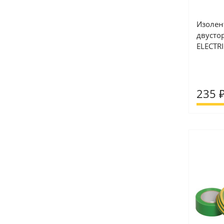
Изолен
двусто
ELECTRI
235 