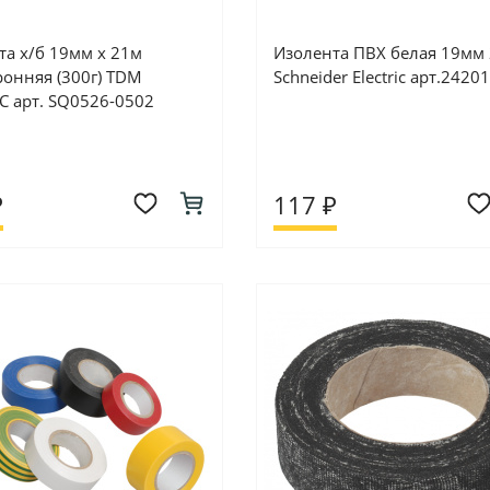
та х/б 19мм х 21м
Изолента ПВХ белая 19мм
ронняя (300г) TDM
Schneider Electric арт.2420
C арт. SQ0526-0502
₽
117 ₽