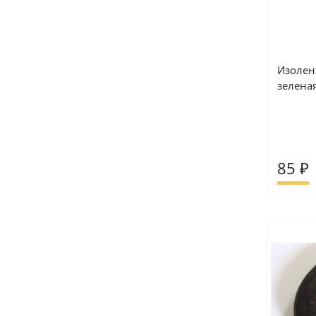
Изолен
зелен
85 ₽