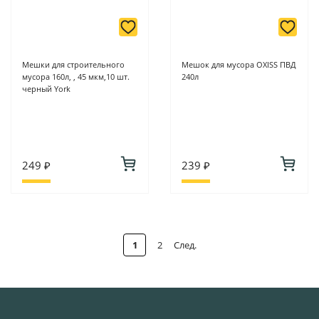
Мешки для строительного
Мешок для мусора OXISS ПВД
мусора 160л, , 45 мкм,10 шт.
240л
черный York
249 ₽
239 ₽
1
2
След.