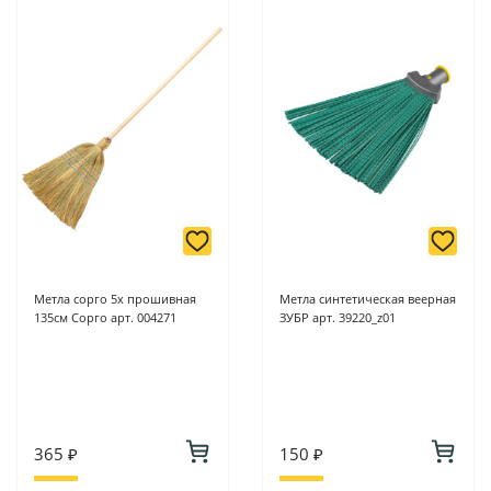
Метла сорго 5х прошивная
Метла синтетическая веерная
135см Сорго арт. 004271
ЗУБР арт. 39220_z01
365 ₽
150 ₽