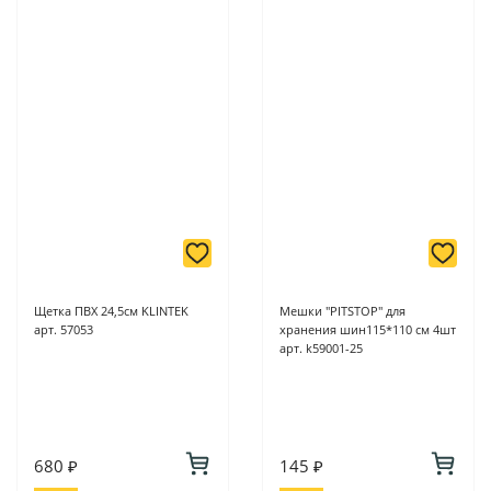
Щетка ПВХ 24,5см KLINTEK
Мешки "PITSTOP" для
арт. 57053
хранения шин115*110 см 4шт
арт. k59001-25
680 ₽
145 ₽