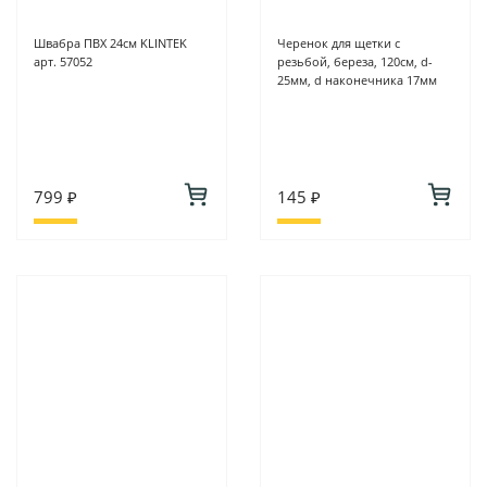
Швабра ПВХ 24см KLINTEK
Черенок для щетки с
арт. 57052
резьбой, береза, 120см, d-
25мм, d наконечника 17мм
799 ₽
145 ₽