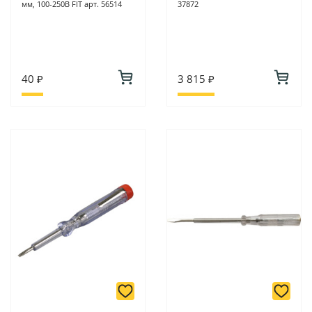
мм, 100-250В FIT арт. 56514
37872
40 ₽
3 815 ₽