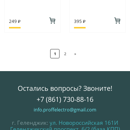
249 ₽
395 ₽
1
2
»
Остались вопросы? Звоните!
+7 (861) 730-88-16
info.proffelectro@gmail.com
г. Геленджик:
ул. Новороссийская 161И
Геленджикский проспект, 6/2 (база КПП)