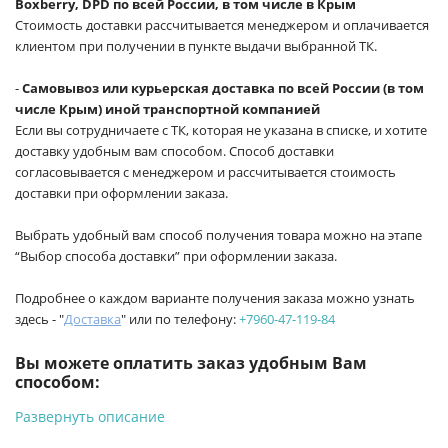
Boxberry, DPD по всей России, в том числе в Крым
Стоимость доставки рассчитывается менеджером и оплачивается
клиентом при получении в пункте выдачи выбранной ТК.
-
Самовывоз или курьерская доставка по всей России (в том
числе Крым) иной транспортной компанией
Если вы сотрудничаете с ТК, которая не указана в списке, и хотите
доставку удобным вам способом. Способ доставки
согласовывается с менеджером и рассчитывается стоимость
доставки при оформлении заказа.
Выбрать удобный вам способ получения товара можно на этапе
“Выбор способа доставки” при оформлении заказа.
Подробнее о каждом варианте получения заказа можно узнать
здесь - "
Доставка
" или по телефону:
+7960-47-119-84
Вы можете оплатить заказ удобным Вам
способом:
Развернуть описание
-
Банковской картой на сайте ProffЭлектро. Данный вид
оплаты ускоряет процесс оформления и получения товара.