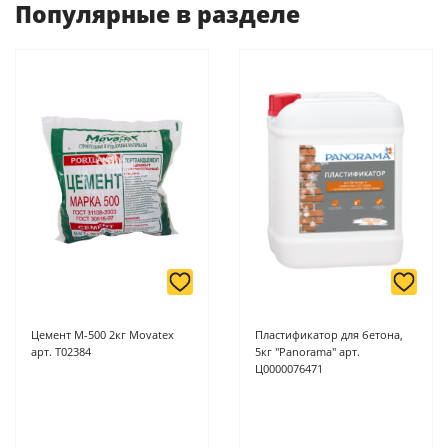
Популярные в разделе
-
Банковской картой или наличными при получении в
магазинах ProffЭлектро по адресу Геленджикский проспект,
6/2 (база КПП)или по адресу ул. Новороссийская 161И.
-
Для юридических лиц: переводом на расчетный счет при
онлайн оплате заказа на сайте.
Подробнее о способах оплаты можно узнать здесь - "Оплата"
Цемент М-500 2кг Movatex
Пластификатор для бетона,
арт. Т02384
5кг "Panorama" арт.
Ц0000076471