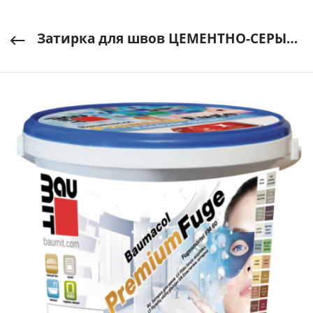
Затирка для швов ЦЕМЕНТНО-СЕРЫЙ 2кг Baumacol Premium Fuge Baumit