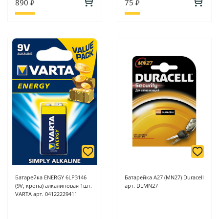
890 ₽
75 ₽
Батарейка ENERGY 6LP3146
Батарейка А27 (MN27) Duracell
(9V, крона) алкалиновая 1шт.
арт. DLMN27
VARTA арт. 04122229411