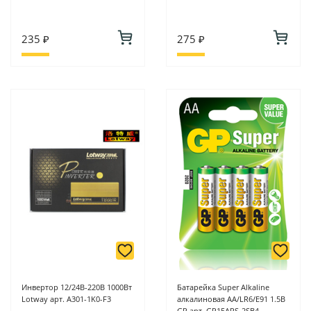
235 ₽
275 ₽
Инвертор 12/24В-220В 1000Вт
Батарейка Super Alkaline
Lotway арт. A301-1K0-F3
алкалиновая AA/LR6/E91 1.5В
GP арт. GP15ARS-2SB4