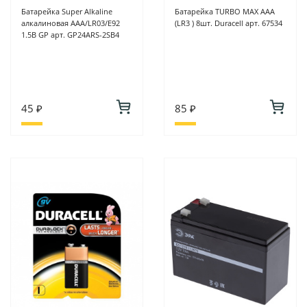
Батарейка Super Alkaline
Батарейка TURBO MAX ААА
алкалиновая AAA/LR03/E92
(LR3 ) 8шт. Duracell арт. 67534
1.5В GP арт. GP24ARS-2SB4
45 ₽
85 ₽