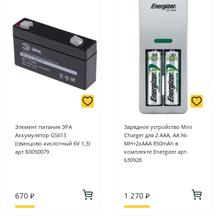
Элемент питания ЭРА
Зарядное устройство Mini
Аккумулятор GS613
Charger для 2 ААА, АА Ni-
(свинцово-кислотный 6V 1,3)
MH+2хААА 850mAh в
арт Б0050079
комплекте Energizer арт.
630928
670 ₽
1 270 ₽