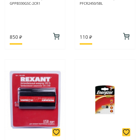
GPPB330GSC-2CR1
PFCR2450/5BL
850 ₽
110 ₽