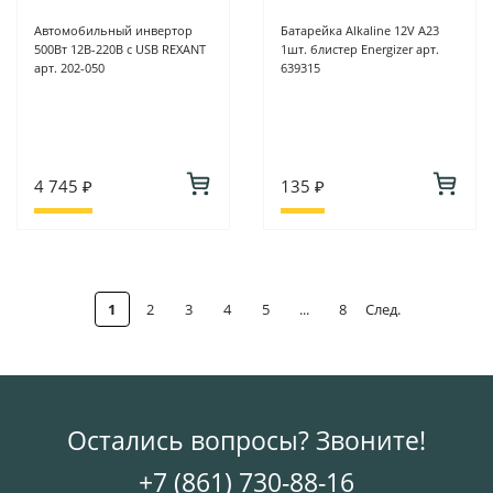
Автомобильный инвертор
Батарейка Alkaline 12V A23
500Вт 12В-220В c USB REXANT
1шт. блистер Energizer арт.
арт. 202-050
639315
4 745 ₽
135 ₽
1
2
3
4
5
...
8
След.
Остались вопросы? Звоните!
+7 (861) 730-88-16