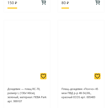
150 ₽
80 ₽
Дождевик — плащ RC-70,
Плащ–дождевик «Пончо» 45
размер L (130x140см),
мкм ПВД р-р 48-54,XXL,
зеленый, материал: ПЕВА Park
красный ECOS арт. 005483
арт. 999107