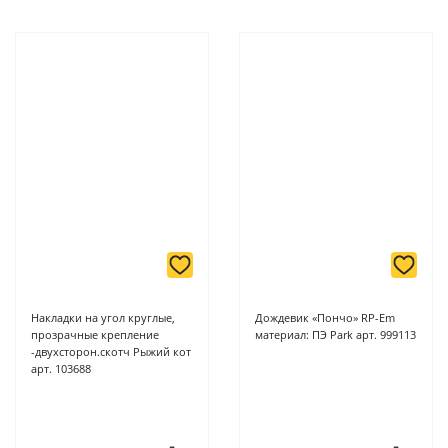
Накладки на угол круглые,
Дождевик «Пончо» RP-Em
прозрачные крепление
материал: ПЭ Park арт. 999113
-двухсторон.скотч Рыжий кот
арт. 103688