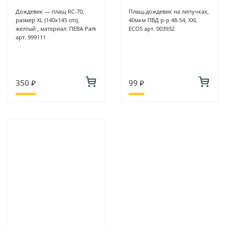
Дождевик — плащ RC-70,
Плащ-дождевик на липучках,
размер ХL (140x145 cm),
40мкм ПВД р-р 48-54, XXL
желтый , материал: ПЕВА Park
ECOS арт. 003932
арт. 999111
350 ₽
99 ₽