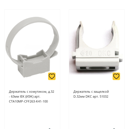
Держатель с хомутиком, д.32
Держатель с защелкой
- 63мм IEK (ИЭК) арт.
D.32мм DKC арт. 51032
CTA10MP-CFF263-K41-100