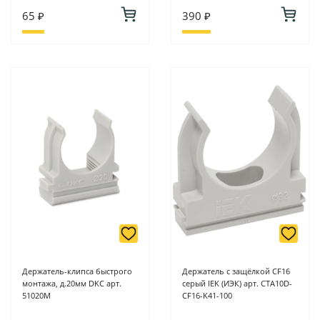
65 ₽
390 ₽
Держатель-клипса быстрого
Держатель с защёлкой CF16
монтажа, д.20мм DKC арт.
серый IEK (ИЭК) арт. CTA10D-
51020M
CF16-K41-100