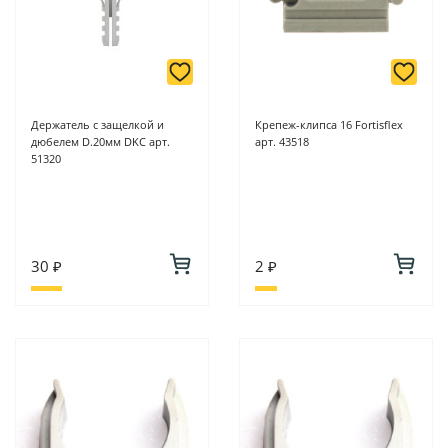
Держатель с защелкой и
Крепеж-клипса 16 Fortisflex
дюбелем D.20мм DKC арт.
арт. 43518
51320
30 ₽
2 ₽