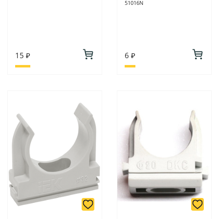
51016N
15 ₽
6 ₽