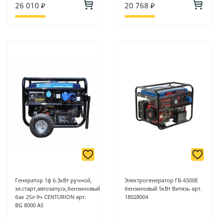
26 010 ₽
20 768 ₽
Генератор 1ф 6.3кВт ручной,
Электрогенератор ГБ-6500Е
эл.старт,автозапуск,бензиновый
бензиновый 5кВт Витязь арт.
бак 25л 9ч CENTURION арт.
18028004
BG 8000 AS