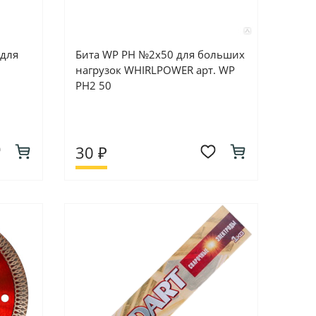
 для
Бита WP PH №2х50 для больших
нагрузок WHIRLPOWER арт. WP
PH2 50
30 ₽