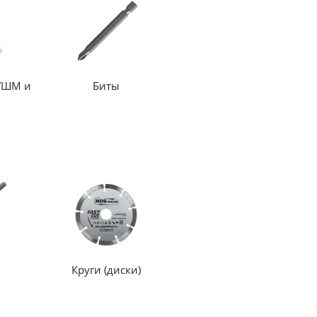
 УШМ и
Биты
Круги (диски)