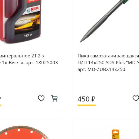
минеральное 2T 2-х
Пика самозатачивающаяся
 1л Витязь арт. 18025003
ТИП 14х250 SDS-Plus "MD-
арт. MD-ZUBX14х250
₽
450 ₽