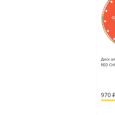
Диск а
RED CHI
970 