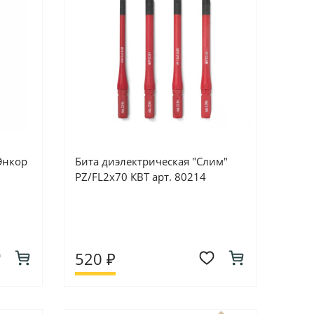
Энкор
Бита диэлектрическая "Слим"
PZ/FL2х70 КВТ арт. 80214
520 ₽