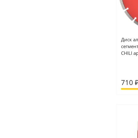
Диск а
сегмен
CHILI а
710 