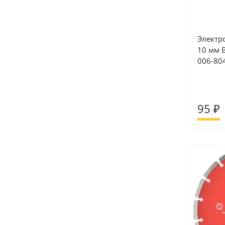
Электр
10 мм В
006-80
95 ₽