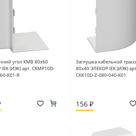
нний угол КМВ 80х60
Заглушка кабельной трас
IEK (ИЭК) арт. CKMP10D-
80х40 ЭЛЕКОР IEK (ИЭК) арт
060-K01-R
CKK10D-Z-080-040-K01
₽
156 ₽