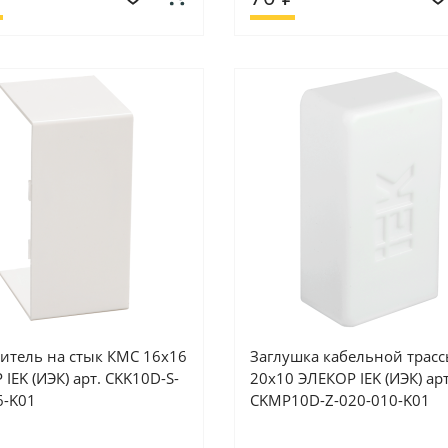
итель на стык КМС 16х16
Заглушка кабельной трас
IEK (ИЭК) арт. CKK10D-S-
20х10 ЭЛЕКОР IEK (ИЭК) арт
6-K01
CKMP10D-Z-020-010-K01