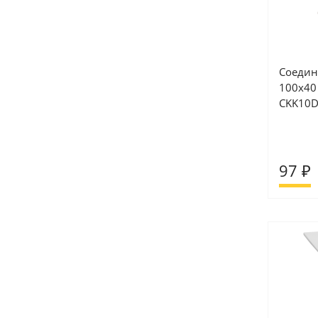
Соедин
100х40 
CKK10D
97 ₽