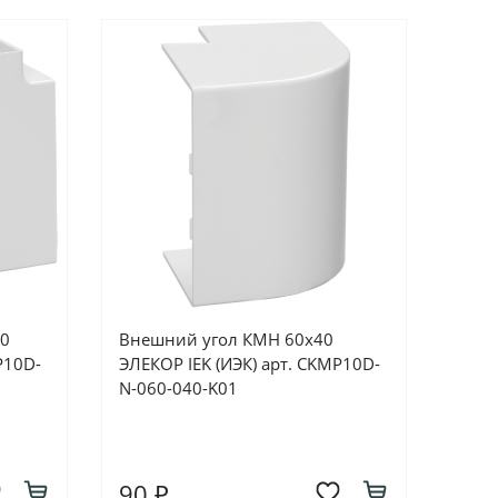
40
Внешний угол КМН 60х40
P10D-
ЭЛЕКОР IEK (ИЭК) арт. CKMP10D-
N-060-040-K01
90 ₽