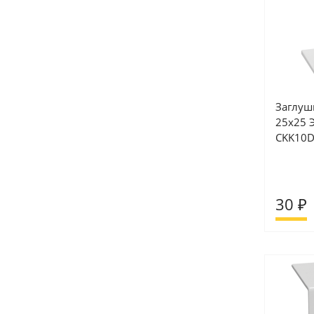
Заглуш
25х25 Э
CKK10D
30 ₽