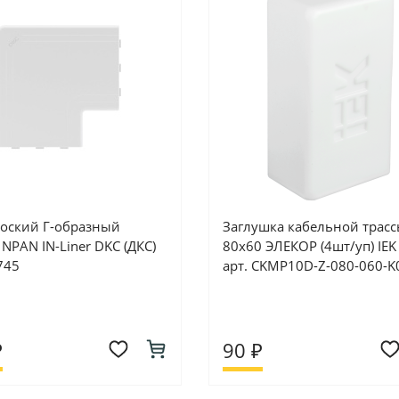
лоский Г-образный
Заглушка кабельной трас
NPAN IN-Liner DKC (ДКС)
80х60 ЭЛЕКОР (4шт/уп) IEK 
745
арт. CKMP10D-Z-080-060-K
₽
90 ₽