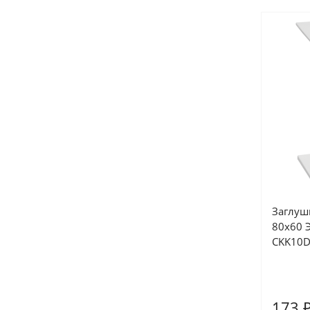
Заглуш
80х60 Э
CKK10D
173 